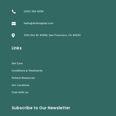

(255) 352-6258

hello@divihospital.com

1234 Divi St. #1000, San Francisco, CA 94220
Links
Get Care
Conditions & Treatments
Patient Resources
Our Locations
Chat With Us
Subscribe to Our Newsletter