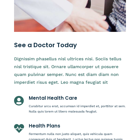
See a Doctor Today
Dignissim phasellus nisl ultrices nisi. Sociis tellus
nisl tristique sit. Ornare ullamcorper ut posuere
quam pulvinar semper. Nunc est diam diam non
imperdiet risus eget. Leo magna feugiat sit
Mental Health Care

Curabitur arcu erat, accumsan id imperdiet et, porttitor at sem.
Nulla quis lorem ut libero malesuada feugiat.
Health Plans

Fermentum nulla non justo aliquet, quis vehicula quam
consequat duis ut hendrerit. Luctus lectus non quisque turpis