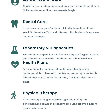

Curabitur arcu erat, accumsan id imperdiet et, porttitor at sem.
Nulla quis lorem ut libero malesuada feugiat.
Dental Care

In non pulvinar purus. Curabitur nisi odio, blandit et elit at,
suscipit pharetra efficitur elit. Donec ultricies lobortis eros nec
auctor nisl semper.
Laboratory & Diagnostics

Semper leo et sapien lobortis facilisis aliquam feugiat ut diam
non tempus et malesuada. Curabitur non bibendum ligula.
Health Plans

Fermentum nulla non justo aliquet, quis vehicula quam
consequat duis ut hendrerit. Luctus lectus non quisque turpis
bibendum posuere. Morbi tortor nibh, fringilla sed pretium sit
amet.
Physical Therapy

Vitae consequat augue. Vivamus eget dolor vel quam
condimentum sodales in bibendum odio urna sit amet. Lorem
ipsum dolor sit amet.